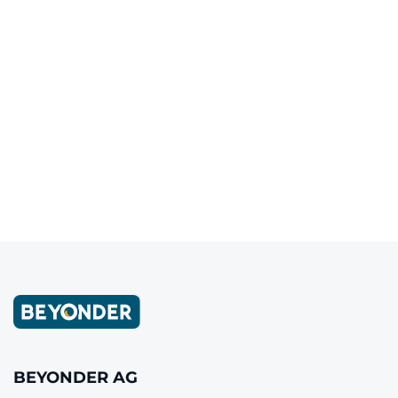
verbindet.
E-Mail
LinkedIn
Letzter Artikel
‹
Nächster Artikel
›
BEYONDER AG