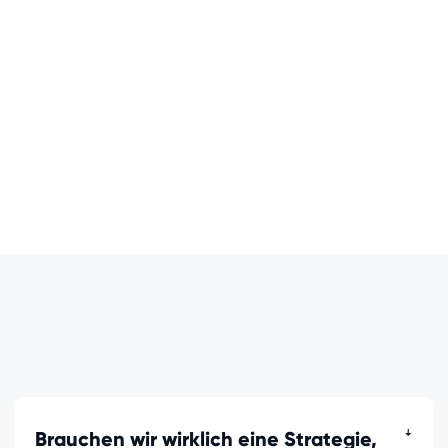
Wir glauben nicht an Abhängigkeit. Wir glauben an
Befähigung. Unser Ziel ist es, Euch so schnell wie
möglich in die Lage zu versetzen, Eure KI-Strategie
selbstständig zu steuern und weiterzuentwickeln.
Wir sind Eure Mentoren,
nicht Eure Dauergäste.
Brauchen wir wirklich eine Strategie,
ꜜ