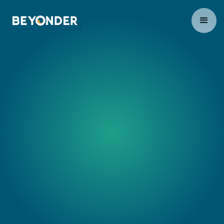
Die
ultimative
Prompt
Vorlage
★★★★★
Google
80+ Bewertungen